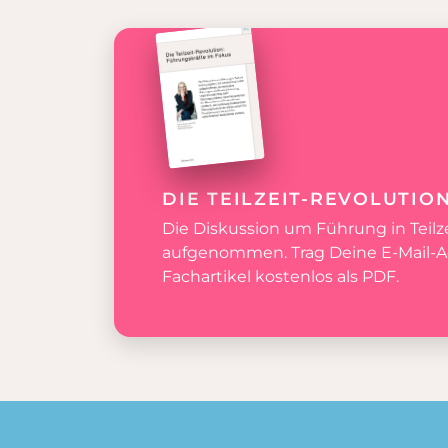
DIE TEILZEIT-REVOLUTIO
Die Diskussion um Führung in Teilzei
aufgenommen. Trag Deine E-Mail-Ad
Fachartikel kostenlos als PDF.