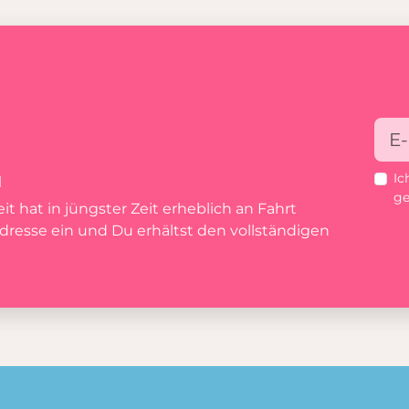
Ic
N
ge
t hat in jüngster Zeit erheblich an Fahrt
resse ein und Du erhältst den vollständigen